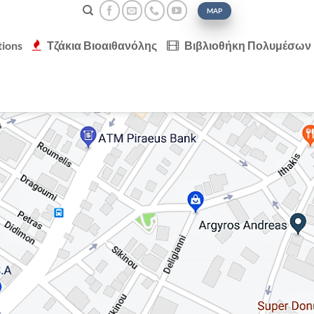
MAP
tions
Τζάκια Βιοαιθανόλης
Βιβλιοθήκη Πολυμέσων