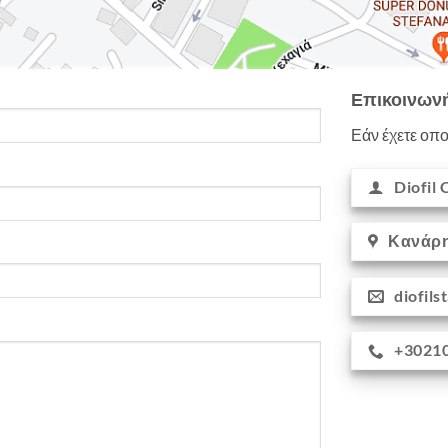
Επικοινωνή
Εάν έχετε οπο
Diofil
Κανάρη 
diofil
+3021