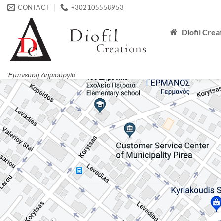
Μετάβαση
CONTACT
+302105558953
στο
περιεχόμενο
Diofil Crea
Έμπνευση Δημιουργία