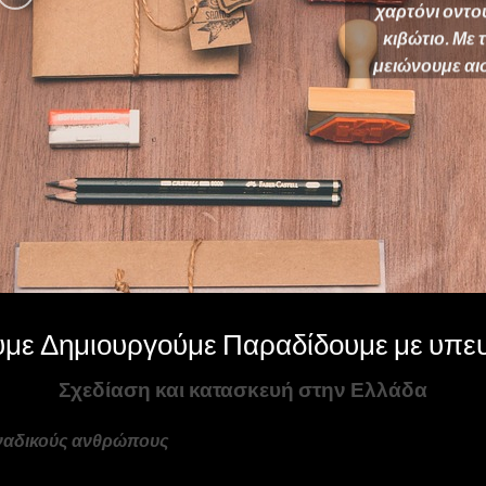
χαρτόνι οντο
κιβώτιο. Με 
μειώνουμε αισ
υμε Δημιουργούμε Παραδίδουμε με υπε
Σχεδίαση και κατασκευή στην Ελλάδα
οναδικούς ανθρώπους