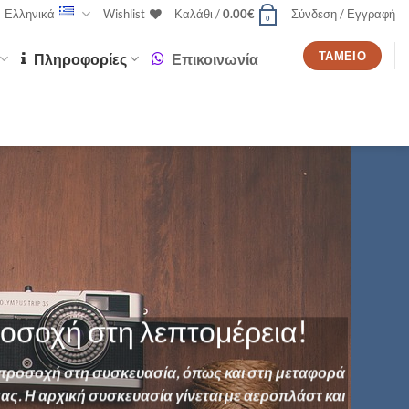
Ελληνικά
Wishlist
Καλάθι /
0.00
€
Σύνδεση / Εγγραφή
0
ΤΑΜΕΊΟ
Πληροφορίες
Επικοινωνία
οσοχή στη λεπτομέρεια!
προσοχή στη συσκευασία, όπως και στη μεταφορά
ας. Η αρχική συσκευασία γίνεται με αεροπλάστ και