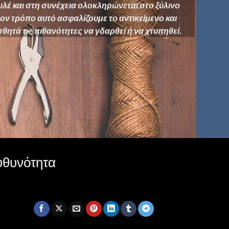
υλέ και στη συνέχεια ολοκληρώνεται στο ξύλινο
τον τρόπο αυτό ασφαλίζουμε το αντικείμενο και
θητά τις πιθανότητες να γδαρθεί ή να χτυπηθεί.
υθυνότητα